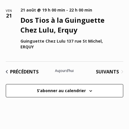
vu
date.
navi
Év
21 août @ 19 h 00 min
-
22 h 00 min
VEN
21
Dos Tios à la Guinguette
de
Chez Lulu, Erquy
vues
Guinguette Chez Lulu
137 rue St Michel,
Évèn
ERQUY
ÉVÈNEMENTS
ÉVÈNEMENTS
Aujourd’hui
SUIVANTS
PRÉCÉDENTS
S’abonner au calendrier