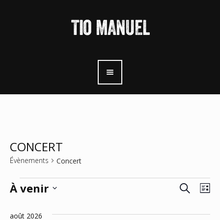
CONCERT
Évènements
Concert
Évènements
Recherche
Rech
Nav
À venir
Li
de
Sélectionnez
et
une
août 2026