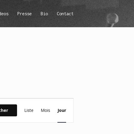
deos
Presse
Bio
Contact
Navigation
cher
Liste
Mois
Jour
de
vues
Évènement