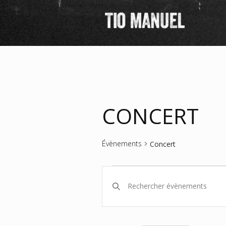
CONCERT
Évènements
Concert
Évènements
Recherche
Saisir
mot-
for
et
clé.
Rechercher
10
navigation