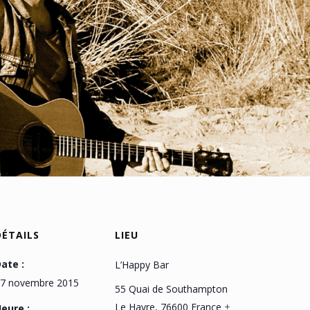
DÉTAILS
LIEU
ate :
L’Happy Bar
7 novembre 2015
55 Quai de Southampton
Le Havre
,
76600
France
+
eure :