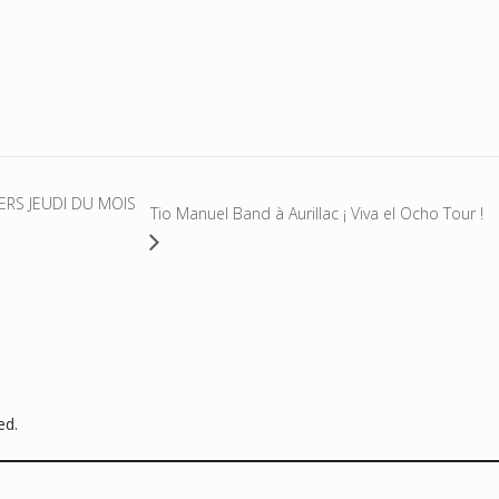
ERS JEUDI DU MOIS
Tio Manuel Band à Aurillac ¡ Viva el Ocho Tour !
ed.