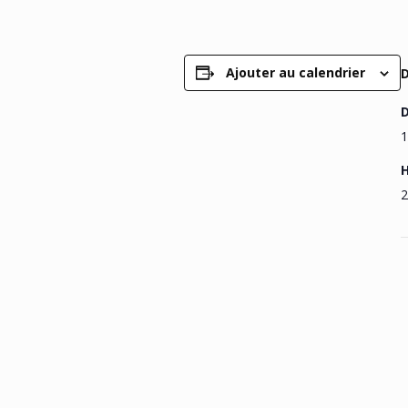
Ajouter au calendrier
D
1
H
2