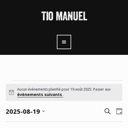
ÉVÈNEMENT
Aucun évènements planifié pour 19 août 2025. Passer aux
Notice
évènements suivants
.
FOR
Recherche
Rech
Nav
2025-08-19
Jo
de
Sélectionnez
et
une