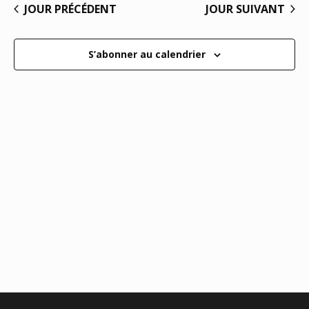
19
vu
JOUR PRÉCÉDENT
JOUR SUIVANT
date.
navi
Év
de
S’abonner au calendrier
AOÛT
vues
Évèn
2025