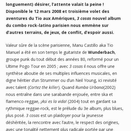
longuement) désirer, l’attente valait la peine !
Disponible le 12 mars 2008 et troisième volet des
aventures du Tio aux Amériques,
3 cosas
nouvel album
du combo rock-latino parisien nous emmène sur
d’autres terrains, de jeux, de conflit, d’espoir aussi.
Valeur sûre de la scène parisienne, Manu Castillo aka Tio
Manuel a été en son temps le guitariste de
Wunderbach
,
groupe punk du tout début des années 80, reformé pour un
Ultime Pogo Tour en 2005 ; avec
3 cosas
il nous offre une
synthèse aboutie de ses multiples influences musicales, en
digne héritier d’un Strummer ou d’un Neil Young, ici revisité
avec talent (
Cortez the killer
). Quand
Rumba Urbana
(2002)
nous entraîne dans une sarabande enjouée, entre ska et
flamenco-reggae,
¡Asi es la vida!
(2004) tout en gardant sa
rythmique reggae-rock, est le prélude du 3e album, plus blues,
plus posé.
3 cosas
est un plaidoyer pour la jeunesse
déshéritée, la rencontre avec l’autre, le respect des origines,
avec une tonalité nettement plus radicale portée par une