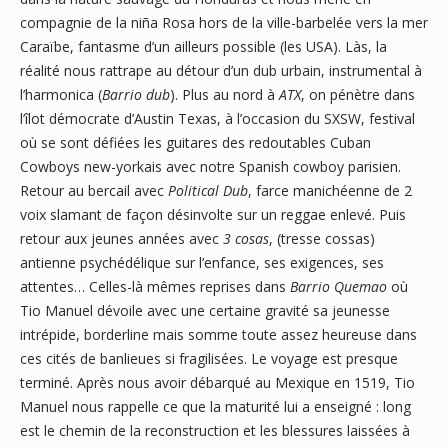
compagnie de la niña Rosa hors de la ville-barbelée vers la mer
Caraïbe, fantasme d’un ailleurs possible (les USA). Làs, la
réalité nous rattrape au détour d’un dub urbain, instrumental à
l’harmonica (
Barrio dub
). Plus au nord à
ATX
, on pénètre dans
l’îlot démocrate d’Austin Texas, à l’occasion du SXSW, festival
où se sont défiées les guitares des redoutables Cuban
Cowboys new-yorkais avec notre Spanish cowboy parisien.
Retour au bercail avec
Political Dub
, farce manichéenne de 2
voix slamant de façon désinvolte sur un reggae enlevé. Puis
retour aux jeunes années avec
3 cosas
, (tresse cossas)
antienne psychédélique sur l’enfance, ses exigences, ses
attentes… Celles-là mêmes reprises dans
Barrio Quemao
où
Tio Manuel dévoile avec une certaine gravité sa jeunesse
intrépide, borderline mais somme toute assez heureuse dans
ces cités de banlieues si fragilisées. Le voyage est presque
terminé. Après nous avoir débarqué au Mexique en 1519, Tio
Manuel nous rappelle ce que la maturité lui a enseigné : long
est le chemin de la reconstruction et les blessures laissées à