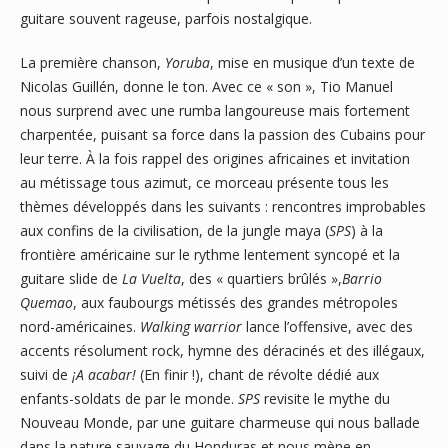
guitare souvent rageuse, parfois nostalgique.
La première chanson,
Yoruba
, mise en musique d’un texte de
Nicolas Guillén, donne le ton. Avec ce « son », Tio Manuel
nous surprend avec une rumba langoureuse mais fortement
charpentée, puisant sa force dans la passion des Cubains pour
leur terre. À la fois rappel des origines africaines et invitation
au métissage tous azimut, ce morceau présente tous les
thèmes développés dans les suivants : rencontres improbables
aux confins de la civilisation, de la jungle maya (
SPS
) à la
frontière américaine sur le rythme lentement syncopé et la
guitare slide de
La Vuelta
, des « quartiers brûlés »,
Barrio
Quemao
, aux faubourgs métissés des grandes métropoles
nord-américaines.
Walking warrior
lance l’offensive, avec des
accents résolument rock, hymne des déracinés et des illégaux,
suivi de
¡A acabar!
(En finir !), chant de révolte dédié aux
enfants-soldats de par le monde.
SPS
revisite le mythe du
Nouveau Monde, par une guitare charmeuse qui nous ballade
dans la nature sauvage du Honduras et nous mène en